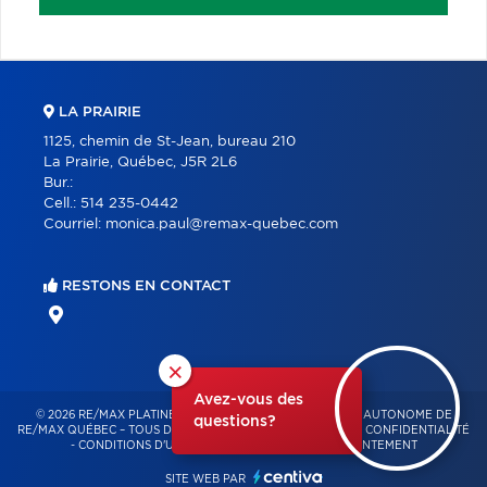
LA PRAIRIE
1125, chemin de St-Jean, bureau 210
La Prairie, Québec, J5R 2L6
Bur.:
Cell.:
514 235-0442
Courriel:
monica.paul@remax-quebec.com
RESTONS EN CONTACT
×
Avez-vous des
© 2026 RE/MAX PLATINE – FRANCHISÉ INDÉPENDANT ET AUTONOME DE
questions?
RE/MAX QUÉBEC – TOUS DROITS RÉSERVÉS -
POLITIQUE DE CONFIDENTIALITÉ
-
CONDITIONS D'UTILISATION
-
GESTION DU CONSENTEMENT
SITE WEB PAR