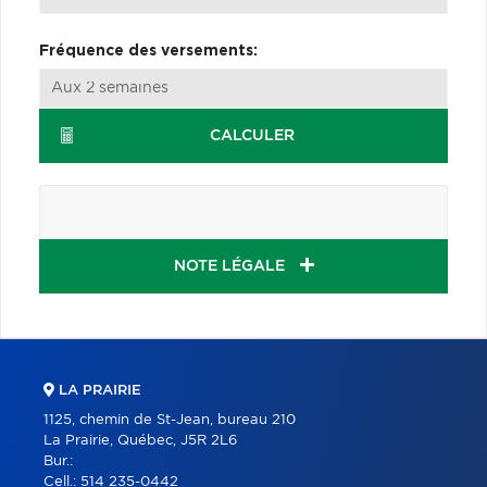
Fréquence des versements:
CALCULER
NOTE LÉGALE
LA PRAIRIE
1125, chemin de St-Jean, bureau 210
La Prairie, Québec, J5R 2L6
Bur.:
Cell.:
514 235-0442