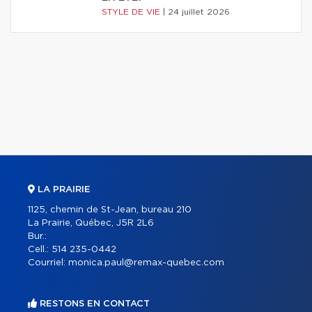
STYLE DE VIE
|
24 juillet 2026
LA PRAIRIE
1125, chemin de St-Jean, bureau 210
La Prairie, Québec, J5R 2L6
Bur.:
Cell.:
514 235-0442
Courriel:
monica.paul@remax-quebec.com
RESTONS EN CONTACT